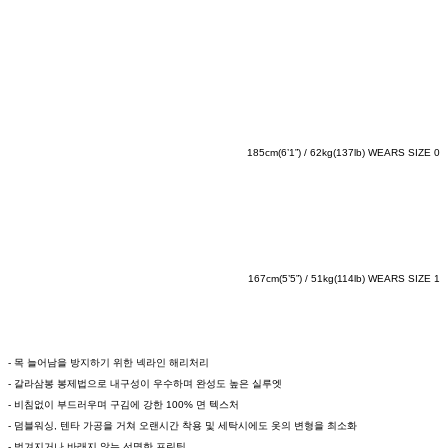
185cm(6’1”) / 62kg(137lb) WEARS SIZE 0
167cm(5’5”) / 51kg(114lb) WEARS SIZE 1
- 목 늘어남을 방지하기 위한 넥라인 해리처리
- 갈라삼봉 봉제법으로 내구성이 우수하며 완성도 높은 실루엣
- 비침없이 부드러우며 구김에 강한 100% 면 텍스처
- 덤블워싱, 텐타 가공을 거쳐 오랜시간 착용 및 세탁시에도 옷의 변형을 최소화
- 벗겨지거나 바래지 않는 선명한 프린팅