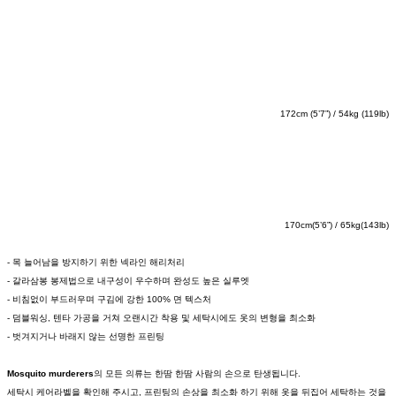
172cm (5’7”) / 54kg (119lb)
170cm(5’6”) / 65kg(143lb)
- 목 늘어남을 방지하기 위한 넥라인 해리처리
- 갈라삼봉 봉제법으로 내구성이 우수하며 완성도 높은 실루엣
- 비침없이 부드러우며 구김에 강한 100% 면 텍스처
- 덤블워싱, 텐타 가공을 거쳐 오랜시간 착용 및 세탁시에도 옷의 변형을 최소화
- 벗겨지거나 바래지 않는 선명한 프린팅
Mosquito murderers
의 모든 의류는 한땀 한땀 사람의 손으로 탄생됩니다.
세탁시 케어라벨을 확인해 주시고, 프린팅의 손상을 최소화 하기 위해 옷을 뒤집어 세탁하는 것을