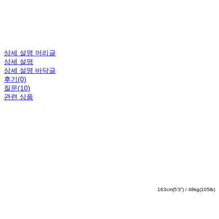
상세 설명 머리글
상세 설명
상세 설명 바닥글
후기(0)
질문(10)
관련 상품
163cm(5’3”) / 48kg(105lb)