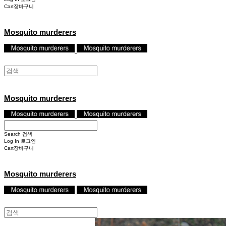
Cart
장바구니
Mosquito murderers
Mosquito murderers
Search
검색
Log In
로그인
Cart
장바구니
Mosquito murderers