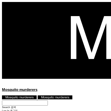
Mosquito murderers
Search
검색
Log In
로그인