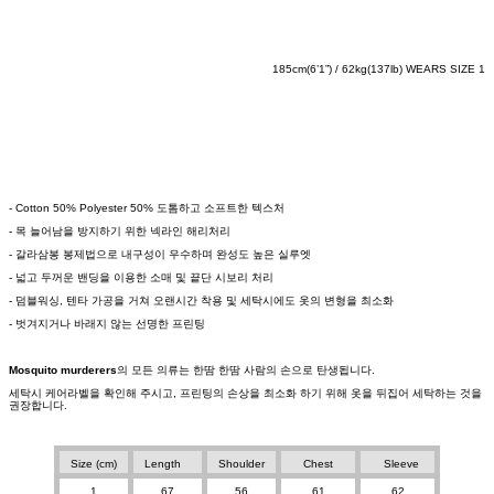
185cm(6’1”) / 62kg(137lb) WEARS SIZE 1
- Cotton 50% Polyester 50% 도톰하고 소프트한 텍스처
- 목 늘어남을 방지하기 위한 넥라인 해리처리
- 갈라삼봉 봉제법으로 내구성이 우수하며 완성도 높은 실루엣
- 넓고 두꺼운 밴딩을 이용한 소매 및 끝단 시보리 처리
- 덤블워싱, 텐타 가공을 거쳐 오랜시간 착용 및 세탁시에도 옷의 변형을 최소화
- 벗겨지거나 바래지 않는 선명한 프린팅
Mosquito murderers
의 모든 의류는 한땀 한땀 사람의 손으로 탄생됩니다.
세탁시 케어라벨을 확인해 주시고, 프린팅의 손상을 최소화 하기 위해 옷을 뒤집어 세탁하는 것을
권장합니다.
Size (cm)
Length
Shoulder
Chest
Sleeve
1
67
56
61
62