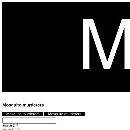
Mosquito murderers
Search
검색
Log In
로그인