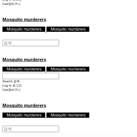
Cart
장바구니
Mosquito murderers
Mosquito murderers
Search
검색
Log In
로그인
Cart
장바구니
Mosquito murderers