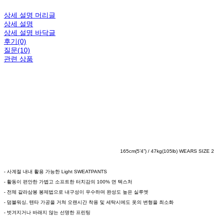
상세 설명 머리글
상세 설명
상세 설명 바닥글
후기(0)
질문(10)
관련 상품
165cm(5’4”) / 47kg(105lb) WEARS SIZE 2
- 사계절 내내 활용 가능한 Light SWEATPANTS
- 활동이 편안한 가볍고 소프트한 터치감의 100% 면 텍스처
- 전체 갈라삼봉 봉제법으로 내구성이 우수하며 완성도 높은 실루엣
- 덤블워싱, 텐타 가공을 거쳐 오랜시간 착용 및 세탁시에도 옷의 변형을 최소화
- 벗겨지거나 바래지 않는 선명한 프린팅