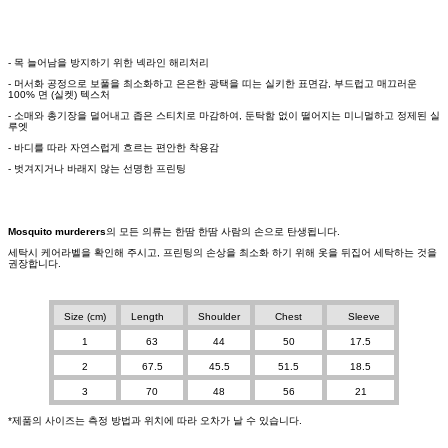
- 목 늘어남을 방지하기 위한 넥라인 해리처리
- 머서화 공정으로 보풀을 최소화하고 은은한 광택을 띠는 실키한 표면감, 부드럽고 매끄러운
100% 면 (실켓) 텍스처
- 소매와 총기장을 덜어내고 좁은 스티치로 마감하여, 둔탁함 없이 떨어지는 미니멀하고 정제된 실
루엣
- 바디를 따라 자연스럽게 흐르는 편안한 착용감
- 벗겨지거나 바래지 않는 선명한 프린팅
Mosquito murderers
의 모든 의류는 한땀 한땀 사람의 손으로 탄생됩니다.
세탁시 케어라벨을 확인해 주시고, 프린팅의 손상을 최소화 하기 위해 옷을 뒤집어 세탁하는 것을
권장합니다.
Size (cm)
Length
Shoulder
Chest
Sleeve
1
63
44
50
17.5
2
67.5
45.5
51.5
18.5
3
70
48
56
21
*제품의 사이즈는 측정 방법과 위치에 따라 오차가 날 수 있습니다.