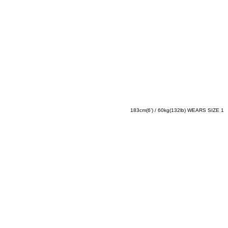
183cm(6’) / 60kg(132lb) WEARS SIZE 1