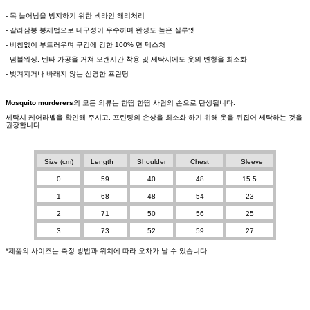
- 목 늘어남을 방지하기 위한 넥라인 해리처리
- 갈라삼봉 봉제법으로 내구성이 우수하며 완성도 높은 실루엣
- 비침없이 부드러우며 구김에 강한 100% 면 텍스처
- 덤블워싱, 텐타 가공을 거쳐 오랜시간 착용 및 세탁시에도 옷의 변형을 최소화
- 벗겨지거나 바래지 않는 선명한 프린팅
Mosquito murderers
의 모든 의류는 한땀 한땀 사람의 손으로 탄생됩니다.
세탁시 케어라벨을 확인해 주시고, 프린팅의 손상을 최소화 하기 위해 옷을 뒤집어 세탁하는 것을
권장합니다.
Size (cm)
Length
Shoulder
Chest
Sleeve
0
59
40
48
15.5
1
68
48
54
23
2
71
50
56
25
3
73
52
59
27
*제품의 사이즈는 측정 방법과 위치에 따라 오차가 날 수 있습니다.