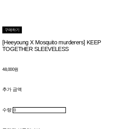
구매하기
[Heeyoung X Mosquito murderers] KEEP
TOGETHER SLEEVELESS
48,000원
추가 금액
수량