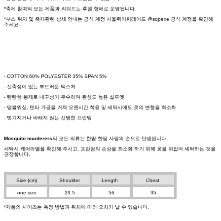
*축제 참여의 모든 제품과 리워드는 후원 형태로 운영됩니다.
*부스 위치 및 축제관련 상세 안내는 공식 계정 서울퀴어퍼레이드 @sqpexe 공식 계정을 확인해
주세요.
- COTTON 60% POLYESTER 35% SPAN 5%
- 신축성이 있는 부드러운 텍스처
- 탄탄한 봉제로 내구성이 우수하며 완성도 높은 실루엣
- 덤블워싱, 텐타 가공을 거쳐 오랜시간 착용 및 세탁시에도 옷의 변형을 최소화
- 벗겨지거나 바래지 않는 선명한 프린팅
Mosquito murderers
의 모든 의류는 한땀 한땀 사람의 손으로 탄생됩니다.
세탁시 케어라벨을 확인해 주시고, 프린팅의 손상을 최소화 하기 위해 옷을 뒤집어 세탁하는 것을
권장합니다.
Size (cm)
Shoulder
Length
Chest
one size
29.5
56
35
*제품의 사이즈는 측정 방법과 위치에 따라 오차가 날 수 있습니다.