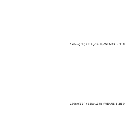
170cm(5’6”) / 65kg(143lb) WEARS SIZE 0
179cm(5’9”) / 62kg(137lb) WEARS SIZE 0