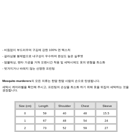
- 비침없이 부드러우며 구김에 강한 100% 면 텍스처
- 갈라삼봉 봉제법으로 내구성이 우수하며 완성도 높은 실루엣
- 덤블워싱, 텐타 가공을 거쳐 오랜시간 착용 및 세탁시에도 옷의 변형을 최소화
- 벗겨지거나 바래지 않는 선명한 프린팅
Mosquito murderers
의 모든 의류는 한땀 한땀 사람의 손으로 탄생됩니다.
세탁시 케어라벨을 확인해 주시고, 프린팅의 손상을 최소화 하기 위해 옷을 뒤집어 세탁하는 것을
권장합니다.
Size (cm)
Length
Shoulder
Chest
Sleeve
0
59
40
48
15.5
1
67
48
54
24
2
73
52
59
27