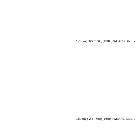
170cm(5’6”) / 59kg(130lb) WEARS SIZE 2
189cm(6’2”) / 75kg(165lb) WEARS SIZE 2