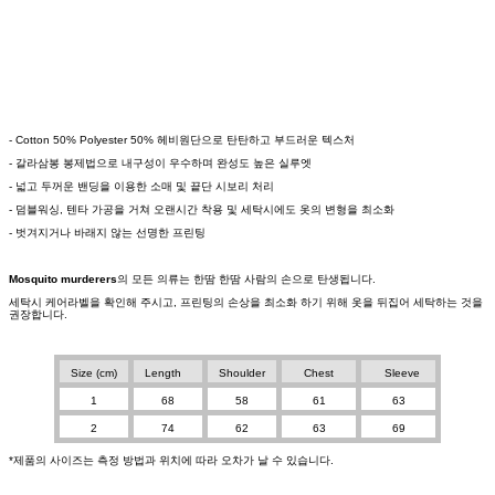
- Cotton 50% Polyester 50% 헤비원단으로 탄탄하고 부드러운 텍스처
- 갈라삼봉 봉제법으로 내구성이 우수하며 완성도 높은 실루엣
- 넓고 두꺼운 밴딩을 이용한 소매 및 끝단 시보리 처리
- 덤블워싱, 텐타 가공을 거쳐 오랜시간 착용 및 세탁시에도 옷의 변형을 최소화
- 벗겨지거나 바래지 않는 선명한 프린팅
Mosquito murderers
의 모든 의류는 한땀 한땀 사람의 손으로 탄생됩니다.
세탁시 케어라벨을 확인해 주시고, 프린팅의 손상을 최소화 하기 위해 옷을 뒤집어 세탁하는 것을
권장합니다.
Size (cm)
Length
Shoulder
Chest
Sleeve
1
68
58
61
63
2
74
62
63
69
*제품의 사이즈는 측정 방법과 위치에 따라 오차가 날 수 있습니다.