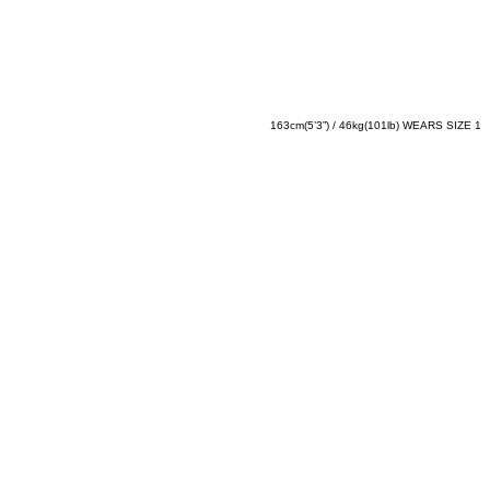
163cm(5’3”) / 46kg(101lb) WEARS SIZE 1